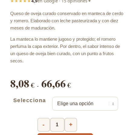
★★★★★
4,9
en Google · 15 opiniones
Queso de oveja curado conservado en manteca de cerdo
y romero. Elaborado con leche pasteurizada y con diez
meses de maduración.
La manteca lo mantiene jugoso y protegido; el romero
perfuma la capa exterior. Por dentro, el sabor intenso de
un queso de oveja bien curado, con un punto a frutos
secos.
8,08
66,66
Rango
€
€
-
de
precios:
Selecciona
desde
8,08 €
hasta
66,66 €