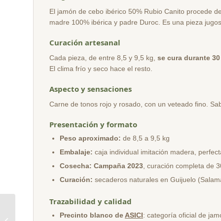
El jamón de cebo ibérico 50% Rubio Canito procede de 
madre 100% ibérica y padre Duroc. Es una pieza jugosa 
Curación artesanal
Cada pieza, de entre 8,5 y 9,5 kg,
se cura durante 3
El clima frío y seco hace el resto.
Aspecto y sensaciones
Carne de tonos rojo y rosado, con un veteado fino. Sab
Presentación y formato
Peso aproximado:
de 8,5 a 9,5 kg
Embalaje:
caja individual imitación madera, perfec
Cosecha:
Campaña 2023
, curación completa de 
Curación:
secaderos naturales en Guijuelo (Salam
Trazabilidad y calidad
Jamón de Cebo de
Precinto blanco de
ASICI
: categoría oficial de j
Campo Ibérico 50%