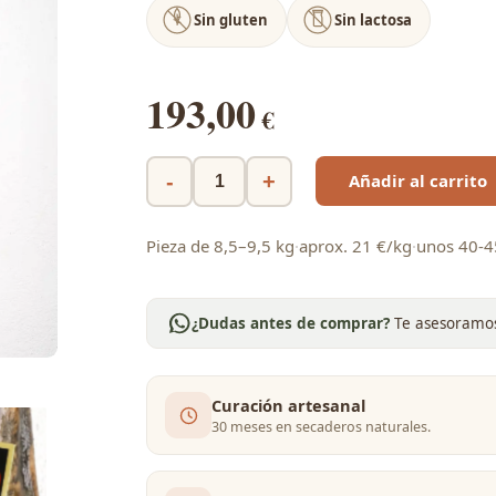
Sin gluten
Sin lactosa
193,00
€
Añadir al carrito
Pieza de 8,5–9,5 kg
·
aprox. 21 €/kg
·
unos 40-4
¿Dudas antes de comprar?
Te asesoramo
Curación artesanal
30 meses en secaderos naturales.